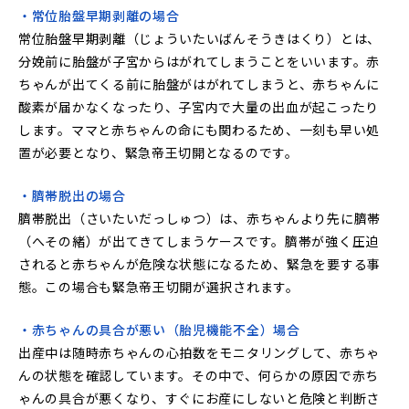
・常位胎盤早期剥離の場合
常位胎盤早期剥離（じょういたいばんそうきはくり）とは、
分娩前に胎盤が子宮からはがれてしまうことをいいます。赤
ちゃんが出てくる前に胎盤がはがれてしまうと、赤ちゃんに
酸素が届かなくなったり、子宮内で大量の出血が起こったり
します。ママと赤ちゃんの命にも関わるため、一刻も早い処
置が必要となり、緊急帝王切開となるのです。
・臍帯脱出の場合
臍帯脱出（さいたいだっしゅつ）は、赤ちゃんより先に臍帯
（へその緒）が出てきてしまうケースです。臍帯が強く圧迫
されると赤ちゃんが危険な状態になるため、緊急を要する事
態。この場合も緊急帝王切開が選択されます。
・赤ちゃんの具合が悪い（胎児機能不全）場合
出産中は随時赤ちゃんの心拍数をモニタリングして、赤ちゃ
んの状態を確認しています。その中で、何らかの原因で赤ち
ゃんの具合が悪くなり、すぐにお産にしないと危険と判断さ