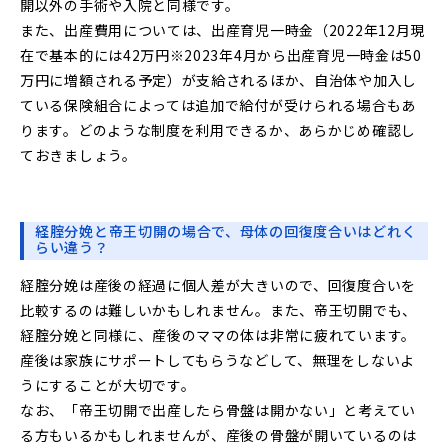
開以外の手術や入院と同様です。
また、出産費用については、出産育児一時金（2022年12月現
在で基本的には42万円※2023年4月から出産育児一時金は50
万円に増額される予定）が支給されるほか、自治体や加入し
ている保険組合によっては追加で給付が受けられる場合もあ
ります。どのような制度を利用できるか、あらかじめ確認し
ておきましょう。
経腟分娩と帝王切開の場合で、母体の回復度合いはどれく
らい違う？
経腟分娩は産後の経過に個人差が大きいので、回復度合いを
比較するのは難しいかもしれません。また、帝王切開でも、
経腟分娩と同様に、産後のママの体は非常に疲れています。
産後は家族にサポートしてもらうなどして、無理をしないよ
うにすることが大切です。
なお、「帝王切開で出産したら骨盤は開かない」と考えてい
る方もいるかもしれませんが、産後の骨盤が開いているのは