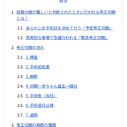
目次
経腟分娩が難しいと判断されたときに行われる帝王切開
とは？
あらかじめ手術日を決めて行う「予定帝王切開」
突発的な事情で急遽行われる「緊急帝王切開」
帝王切開の流れ
1. 検査
2. 手術前処置
3. 麻酔
4. 切開～赤ちゃん誕生～縫合
5. 手術後（当日）
6. 手術翌日以降
7. 退院
帝王切開の麻酔の種類