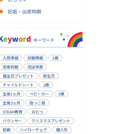
妊娠・出産時期
入院準備
前駆陣痛
1歳
安産祈願
切迫早産
誕生日プレゼント
新生児
チャイルドシート
2歳
生後1ヵ月
ベビーカー
3歳
生後2ヵ月
抱っこ紐
STEAM教育
おむつ
バウンサー
クリスマスプレゼント
妊娠
ハイローチェア
雛人形