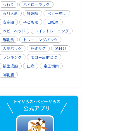
つわり
ハイローラック
五月人形
妊娠線
ベビー布団
安定期
子ども服
自転車
ベビーベッド
トイレトレーニング
離乳食
トレーニングパンツ
入院バッグ
粉ミルク
名付け
ランキング
モロー反射とは
新生児服
出産
帝王切開
哺乳瓶