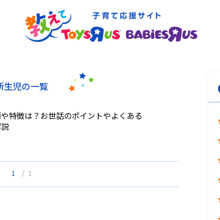
新生児の一覧
間や特徴は？お世話のポイントやよくある
解説
/
1
1